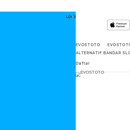
LOGIN LINK ALTERNATIF EVOSTOT
LOGIN ALTERN
ONLINE ANTI 
EVOSTOT
From $999 
EVOSTOTO
EVOSTOT
ALTERNATIF BANDAR SL
Daftar