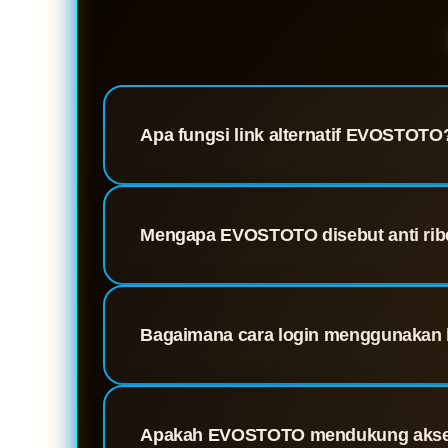
Apa fungsi link alternatif EVOSTOTO
Link alternatif EVOSTOTO berfungsi 
Dengan adanya tautan tambahan ini, p
Mengapa EVOSTOTO disebut anti rib
berjalan lebih lancar setiap waktu.
EVOSTOTO dirancang dengan sistem 
cepat, tampilan mudah dipahami, dan n
Bagaimana cara login menggunakan li
Pengguna cukup membuka tautan resmi
verifikasi selesai, akun langsung dapa
Apakah EVOSTOTO mendukung akse