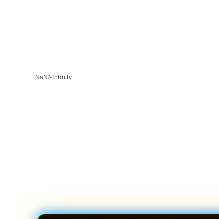
Open
Open
of
NaN
/
-Infinity
media
media
8
9
in
in
modal
modal