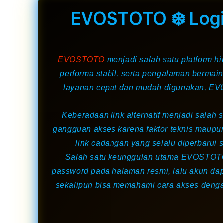
EVOSTOTO ❄️ Login
EVOSTOTO
menjadi salah satu platform hi
performa stabil, serta pengalaman bermai
layanan cepat dan mudah digunakan, EVO
Keberadaan link alternatif menjadi salah 
gangguan akses karena faktor teknis maup
link cadangan yang selalu diperbarui
Salah satu keunggulan utama EVOSTOTO
password pada halaman resmi, lalu akun da
sekalipun bisa memahami cara akses denga