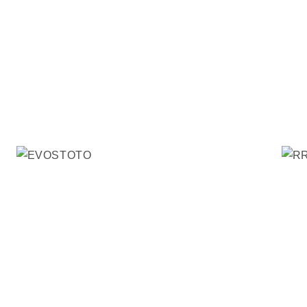
Open
Open
media
media
6
7
in
in
modal
modal